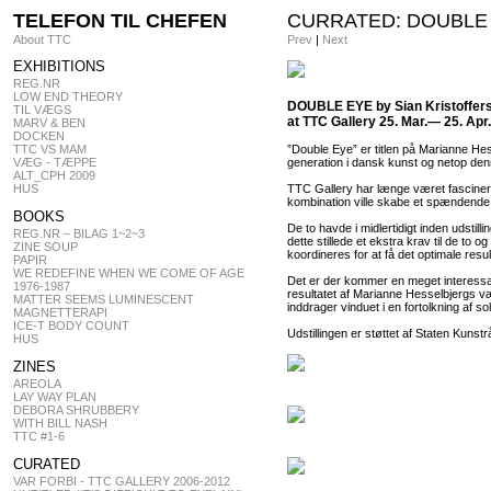
TELEFON TIL CHEFEN
CURRATED: DOUBLE EYE
About TTC
Prev
|
Next
EXHIBITIONS
REG.NR
LOW END THEORY
DOUBLE EYE by Sian Kristoffer
TIL VÆGS
at TTC Gallery 25. Mar.— 25. Apr
MARV & BEN
DOCKEN
TTC VS MAM
”Double Eye” er titlen på Marianne Hes
VÆG - TÆPPE
generation i dansk kunst og netop de
ALT_CPH 2009
HUS
TTC Gallery har længe været fasciner
kombination ville skabe et spændende
BOOKS
De to havde i midlertidigt inden udstil
REG.NR – BILAG 1~2~3
dette stillede et ekstra krav til de to
ZINE SOUP
koordineres for at få det optimale result
PAPIR
WE REDEFINE WHEN WE COME OF AGE
Det er der kommer en meget interessant
1976-1987
resultatet af Marianne Hesselbjergs v
MATTER SEEMS LUMINESCENT
inddrager vinduet i en fortolkning af s
MAGNETTERAPI
ICE-T BODY COUNT
Udstillingen er støttet af Staten Kunstr
HUS
ZINES
AREOLA
LAY WAY PLAN
DEBORA SHRUBBERY
WITH BILL NASH
TTC #1-6
CURATED
VAR FORBI - TTC GALLERY 2006-2012