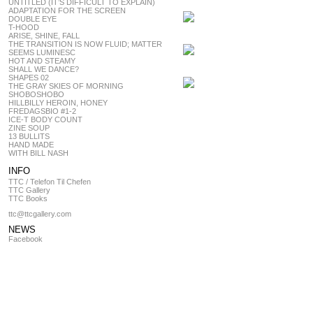
UNTITLED (IT’S DIFFICULT TO EXPLAIN)
ADAPTATION FOR THE SCREEN
DOUBLE EYE
T-HOOD
ARISE, SHINE, FALL
THE TRANSITION IS NOW FLUID; MATTER
SEEMS LUMINESC
HOT AND STEAMY
SHALL WE DANCE?
SHAPES 02
THE GRAY SKIES OF MORNING
SHOBOSHOBO
HILLBILLY HEROIN, HONEY
FREDAGSBIO #1-2
ICE-T BODY COUNT
ZINE SOUP
13 BULLITS
HAND MADE
WITH BILL NASH
INFO
TTC / Telefon Til Chefen
TTC Gallery
TTC Books
ttc@ttcgallery.com
NEWS
Facebook